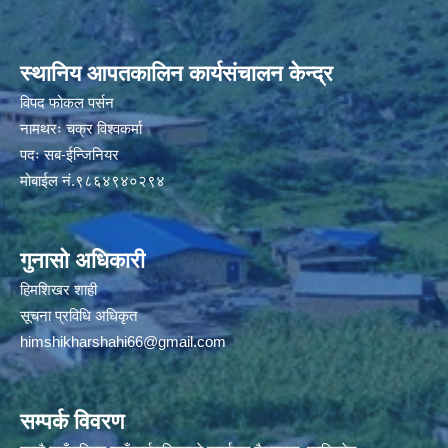
स्थानिय आपतकालिन कार्यसंचालन केन्द्र
विपद फोकल पर्सन
नामथरः चक्र विश्वकर्मा
पदः सब-ईन्जिनियर
मोबाईल नं.९८६४९४०२९४
गुनासो अधिकारी
हिमशिखर शाही
सूचना प्रविधि अधिकृत
himshikharshahi66@gmail.com
सम्पर्क विवरण