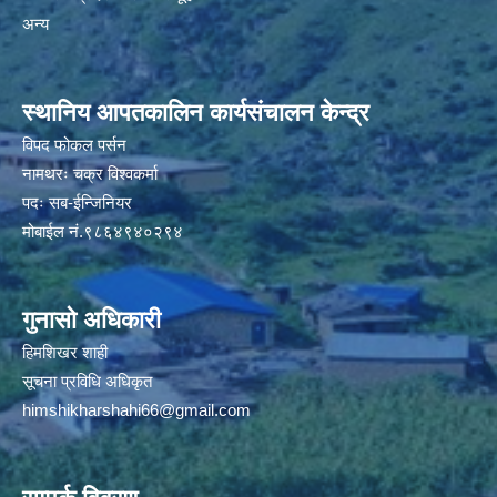
अन्य
स्थानिय आपतकालिन कार्यसंचालन केन्द्र
विपद फोकल पर्सन
नामथरः चक्र विश्वकर्मा
पदः सब-ईन्जिनियर
मोबाईल नं.९८६४९४०२९४
गुनासो अधिकारी
हिमशिखर शाही
सूचना प्रविधि अधिकृत
himshikharshahi66@gmail.com