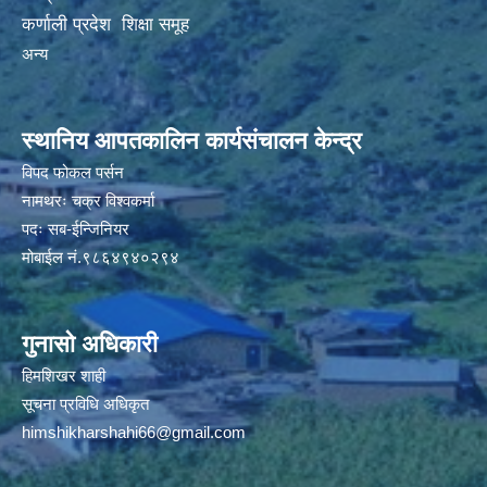
कर्णाली प्रदेश शिक्षा समूह
अन्य
स्थानिय आपतकालिन कार्यसंचालन केन्द्र
विपद फोकल पर्सन
नामथरः चक्र विश्वकर्मा
पदः सब-ईन्जिनियर
मोबाईल नं.९८६४९४०२९४
गुनासो अधिकारी
हिमशिखर शाही
सूचना प्रविधि अधिकृत
himshikharshahi66@gmail.com