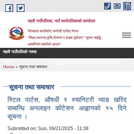
Skip to main content
महावै गाउँपालिका, गाउँ कार्यपालिकाको कार्यालय
गैराखाडा कालीकोट कर्णाली प्रदेश,नेपाल
“शिक्षा,स्वास्थ्य,कृषि,रोजगार र सडक पूर्वाधार” ”सुन्दर समृद्धि
आम्मनिर्भर महावैको आधार”
महावै गाउँपालिको नक्सा
सूचना
स्तरवृद्धिका लागि आवेदन पेश गर्ने सम्बन्धी सूचना ।
Let
You are here
Home
» सूचना तथा समाचार
सूचना तथा समाचार
स्टिल पार्टस, औषधी र स्यानिटरी प्याड खरिद
सम्बन्धि अनलाइन कोटेसन आह्वानको १५ दिने
सूचना ।
Submitted on:
Sun, 09/21/2025 - 11:38