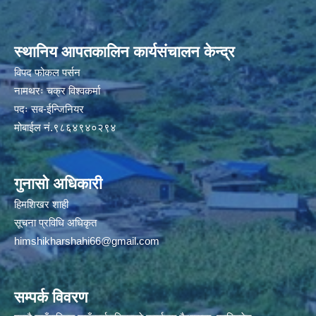
स्थानिय आपतकालिन कार्यसंचालन केन्द्र
विपद फोकल पर्सन
नामथरः चक्र विश्वकर्मा
पदः सब-ईन्जिनियर
मोबाईल नं.९८६४९४०२९४
गुनासो अधिकारी
हिमशिखर शाही
सूचना प्रविधि अधिकृत
himshikharshahi66@gmail.com
सम्पर्क विवरण