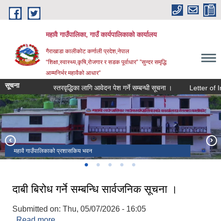
Skip to main content
महावै गाउँपालिका, गाउँ कार्यपालिकाको कार्यालय
गैराखाडा कालीकोट कर्णाली प्रदेश,नेपाल
“शिक्षा,स्वास्थ्य,कृषि,रोजगार र सडक पूर्वाधार” ”सुन्दर समृद्धि
आम्मनिर्भर महावैको आधार”
सूचना
स्तरवृद्धिका लागि आवेदन पेश गर्ने सम्बन्धी सूचना ।
Letter of Intent 
महावै गाउँपालिकाको प्रशासकिय भवन
महावै गाउँपालिका र तिला नमुना मा.वि.को तस्विर
महावै गाउँपालिकाको प्रशासकिय भवन
महावै गाउँपालिकाको वडा नं. ४ को तस्विर
कालिका मा वि गेला
दाबी बिरोध गर्ने सम्बन्धि सार्वजनिक सूचना ।
Submitted on:
Thu, 05/07/2026 - 16:05
Read more
about दाबी बिरोध गर्ने सम्बन्धि सार्वजनिक सूचना ।