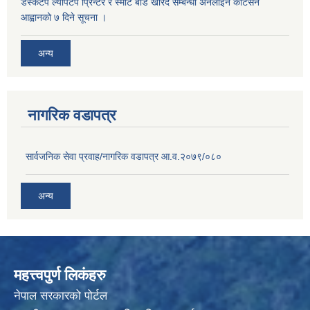
डे‍स्कटप ल्यापटप प्रिन्टर र स्मार्ट बोर्ड खरिद सम्बन्धी अनलाइन कोटेसन
आह्वानको ७ दिने सूचना ।
अन्य
नागरिक वडापत्र
सार्वजनिक सेवा प्रवाह/नागरिक वडापत्र आ.व.२०७९/०८०
अन्य
महत्त्वपुर्ण लिकंहरु
नेपाल सरकारको पोर्टल