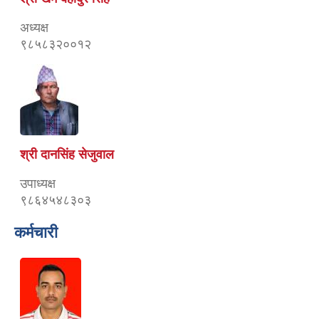
अध्यक्ष
९८५८३२००१२
श्री दानसिंह सेजुवाल
उपाध्यक्ष
९८६४५४८३०३
कर्मचारी