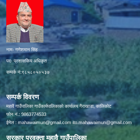
नामः गणेशमान सिंह
पदः प्रशासकिय अधिकृत
सम्पर्क नं:९८५८०५०५३७
सम्पर्क विवरण
महावै गाउँपालिका गाउँकार्यपालिकाकाे कार्यालय गैराखाडा, कालिकाेट
फाेन नं.: 9863774533
ईमेल :
mahawaimun@gmail.com
ito.mahawaimun@gmail.com
सरकार प्रवक्ता महावै गाउँपालिका