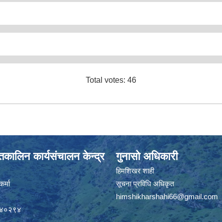
Total votes: 46
कालिन कार्यसंचालन केन्द्र
गुनासो अधिकारी
हिमशिखर शाही
र्मा
सूचना प्रविधि अधिकृत
himshikharshahi66@gmail.com
९४०२९४