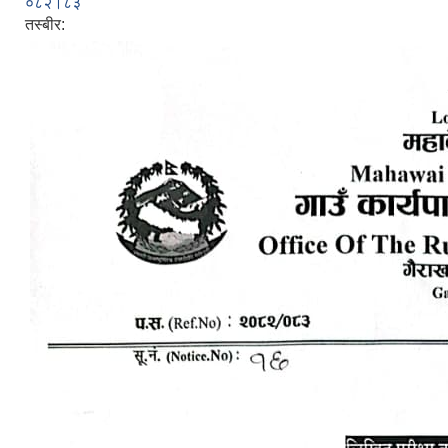
०८२।८३
तस्बीर: