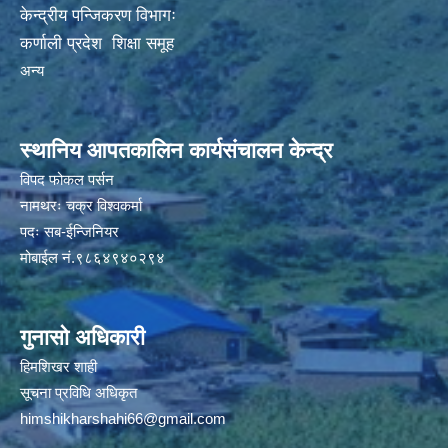
केन्द्रीय पन्जिकरण विभागः
कर्णाली प्रदेश शिक्षा समूह
अन्य
स्थानिय आपतकालिन कार्यसंचालन केन्द्र
विपद फोकल पर्सन
नामथरः चक्र विश्वकर्मा
पदः सब-ईन्जिनियर
मोबाईल नं.९८६४९४०२९४
गुनासो अधिकारी
हिमशिखर शाही
सूचना प्रविधि अधिकृत
himshikharshahi66@gmail.com