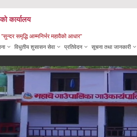
ाको कार्यालय
” ”सुन्दर समृद्धि आम्मनिर्भर महावैको आधार”
जना
विधुतीय शुसासन सेवा
प्रतिवेदन
सूचना तथा जानकारी