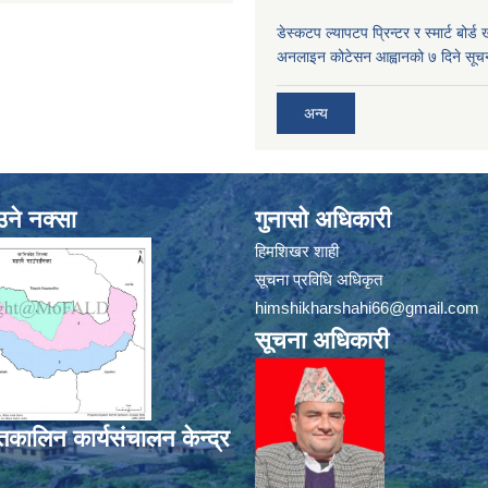
डे‍स्कटप ल्यापटप प्रिन्टर र स्मार्ट बोर्ड 
अनलाइन कोटेसन आह्वानको ७ दिने सूच
अन्य
उने नक्सा
गुनासो अधिकारी
हिमशिखर शाही
सूचना प्रविधि अधिकृत
himshikharshahi66@gmail.com
सूचना अधिकारी
कालिन कार्यसंचालन केन्द्र