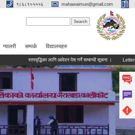
९८६८९०५५५६
mahawaimun@gmail.com
Search form
Search
ग्यालरी
सम्पर्क
विद्यालयहरु
स्तरवृद्धिका लागि आवेदन पेश गर्ने सम्बन्धी सूचना ।
Letter of Int