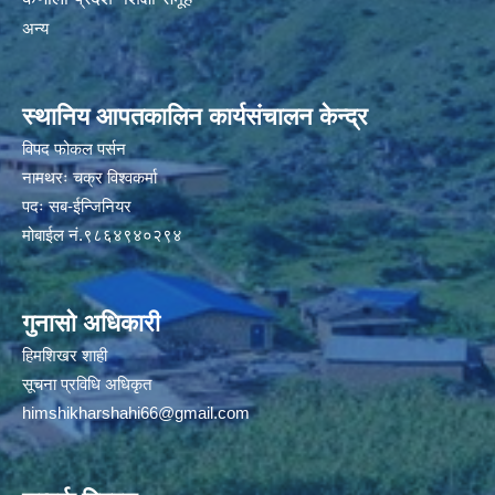
अन्य
स्थानिय आपतकालिन कार्यसंचालन केन्द्र
विपद फोकल पर्सन
नामथरः चक्र विश्वकर्मा
पदः सब-ईन्जिनियर
मोबाईल नं.९८६४९४०२९४
गुनासो अधिकारी
हिमशिखर शाही
सूचना प्रविधि अधिकृत
himshikharshahi66@gmail.com