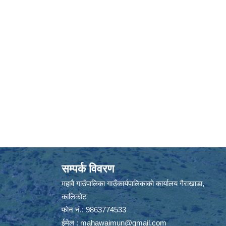
सम्पर्क विवरण
महावै गाउँपालिका गाउँकार्यपालिकाकाे कार्यालय गैराखाडा,
कालिकाेट
फाेन नं.: 9863774533
ईमेल :
mahawaimun@gmail.com