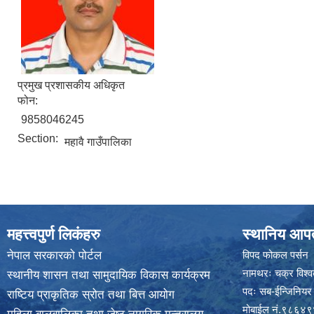
प्रमुख प्रशासकीय अधिकृत
फोन:
9858046245
Section:
महावै गाउँपालिका
महत्त्वपुर्ण लिकंहरु
स्थानिय आपत
नेपाल सरकारको पोर्टल
विपद फोकल पर्सन
नामथरः चक्र विश्वक
स्थानीय शासन तथा सामुदायिक विकास कार्यक्रम
पदः सब-ईन्जिनियर
राष्टिय प्राकृतिक स्रोत तथा बित्त आयोग
मोबाईल नं.९८६४