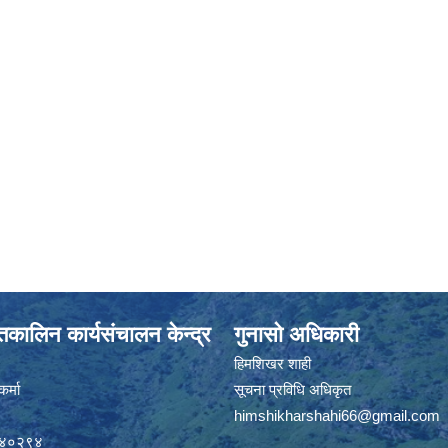
कालिन कार्यसंचालन केन्द्र
गुनासो अधिकारी
हिमशिखर शाही
र्मा
सूचना प्रविधि अधिकृत
himshikharshahi66@gmail.com
९४०२९४