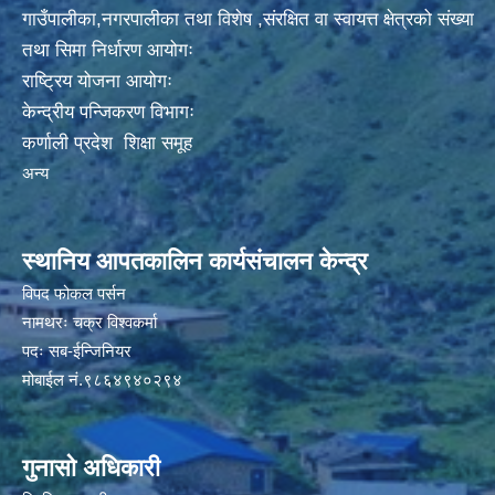
गाउँपालीका,नगरपालीका तथा विशेष ,संरक्षित वा स्वायत्त क्षेत्रको संख्या
तथा सिमा निर्धारण आयोगः
राष्ट्रिय योजना आयोगः
केन्द्रीय पन्जिकरण विभागः
कर्णाली प्रदेश शिक्षा समूह
अन्य
स्थानिय आपतकालिन कार्यसंचालन केन्द्र
विपद फोकल पर्सन
नामथरः चक्र विश्वकर्मा
पदः सब-ईन्जिनियर
मोबाईल नं.९८६४९४०२९४
गुनासो अधिकारी