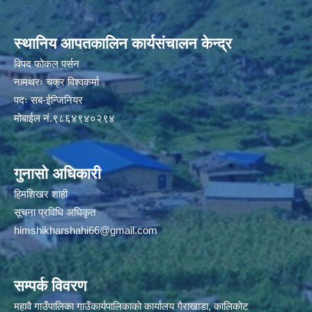
स्थानिय आपतकालिन कार्यसंचालन केन्द्र
विपद फोकल पर्सन
नामथरः चक्र विश्वकर्मा
पदः सब-ईन्जिनियर
मोबाईल नं.९८६४९४०२९४
गुनासो अधिकारी
हिमशिखर शाही
सूचना प्रविधि अधिकृत
himshikharshahi66@gmail.com
सम्पर्क विवरण
महावै गाउँपालिका गाउँकार्यपालिकाकाे कार्यालय गैराखाडा, कालिकाेट