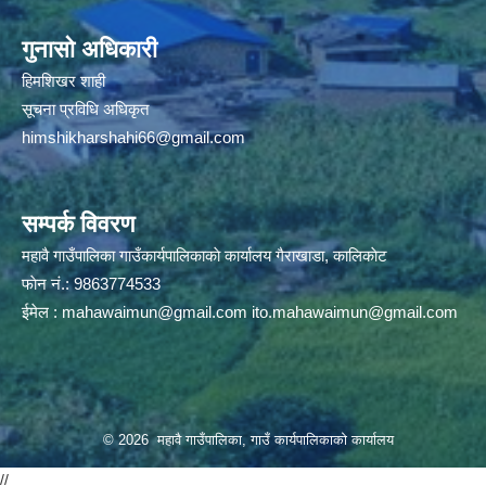
गुनासो अधिकारी
हिमशिखर शाही
सूचना प्रविधि अधिकृत
himshikharshahi66@gmail.com
सम्पर्क विवरण
महावै गाउँपालिका गाउँकार्यपालिकाकाे कार्यालय गैराखाडा, कालिकाेट
फाेन नं.: 9863774533
ईमेल :
mahawaimun@gmail.com
ito.mahawaimun@gmail.com
© 2026 महावै गाउँपालिका, गाउँ कार्यपालिकाको कार्यालय
//