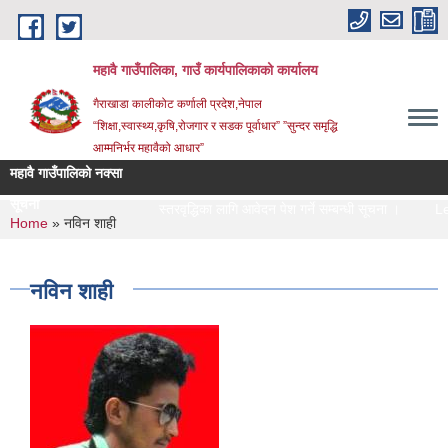
Skip to main content
महावै गाउँपालिका, गाउँ कार्यपालिकाको कार्यालय
गैराखाडा कालीकोट कर्णाली प्रदेश,नेपाल
“शिक्षा,स्वास्थ्य,कृषि,रोजगार र सडक पूर्वाधार” ”सुन्दर समृद्धि
आम्मनिर्भर महावैको आधार”
महावै गाउँपालिको नक्सा
सूचना
स्तरवृद्धिका लागि आवेदन पेश गर्ने सम्बन्धी सूचना ।
Lett
You are here
Home
» नविन शाही
नविन शाही