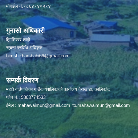
मोबाईल नं.९८६४९४०२९४
गुनासो अधिकारी
हिमशिखर शाही
सूचना प्रविधि अधिकृत
himshikharshahi66@gmail.com
सम्पर्क विवरण
महावै गाउँपालिका गाउँकार्यपालिकाकाे कार्यालय गैराखाडा, कालिकाेट
फाेन नं.: 9863774533
ईमेल :
mahawaimun@gmail.com
ito.mahawaimun@gmail.com