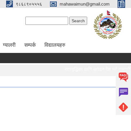
९८६८९०५५५६
mahawaimun@gmail.com
Search form
Search
ग्यालरी
सम्पर्क
विद्यालयहरु
स्तरवृद्धिका लागि आवेदन पेश गर्ने सम्बन्धी स