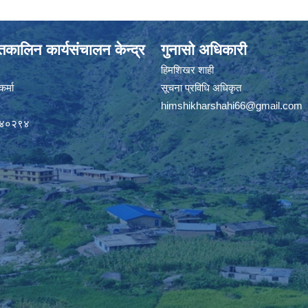
कालिन कार्यसंचालन केन्द्र
गुनासो अधिकारी
हिमशिखर शाही
र्मा
सूचना प्रविधि अधिकृत
himshikharshahi66@gmail.com
९४०२९४