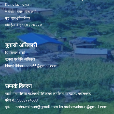
विपद फोकल पर्सन
नामथरः चक्र विश्वकर्मा
पदः सब-ईन्जिनियर
मोबाईल नं.९८६४९४०२९४
गुनासो अधिकारी
हिमशिखर शाही
सूचना प्रविधि अधिकृत
himshikharshahi66@gmail.com
सम्पर्क विवरण
महावै गाउँपालिका गाउँकार्यपालिकाकाे कार्यालय गैराखाडा, कालिकाेट
फाेन नं.: 9863774533
ईमेल :
mahawaimun@gmail.com
ito.mahawaimun@gmail.com