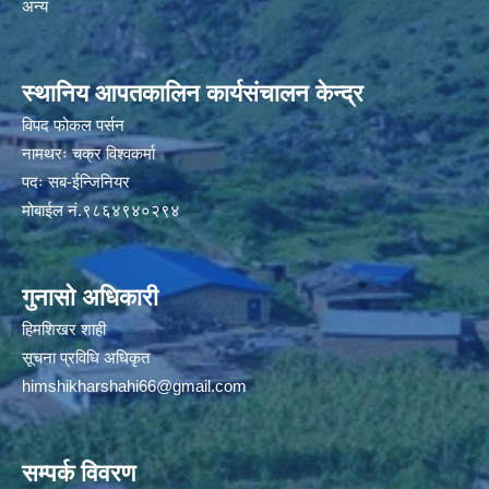
अन्य
स्थानिय आपतकालिन कार्यसंचालन केन्द्र
विपद फोकल पर्सन
नामथरः चक्र विश्वकर्मा
पदः सब-ईन्जिनियर
मोबाईल नं.९८६४९४०२९४
गुनासो अधिकारी
हिमशिखर शाही
सूचना प्रविधि अधिकृत
himshikharshahi66@gmail.com
सम्पर्क विवरण