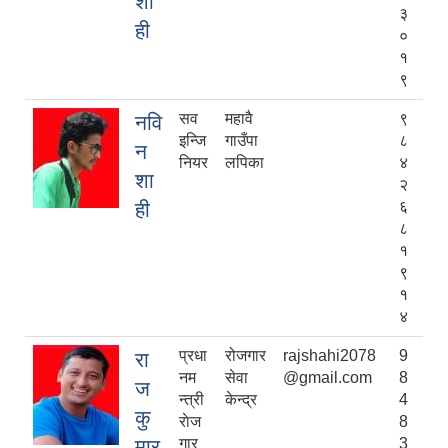
शा
३
ही
०
१
९
सव
महावै
९
नवि
इन्जि
गाउँपा
८
न
नियर
लपिका
४
शा
२
ही
६
८
१
९
१
४
प्रधा
रोजगार
rajshahi2078
9
रा
नम
सेवा
@gmail.com
8
ज
न्त्री
केन्द्र
4
कु
राेज
8
मार
गार
3