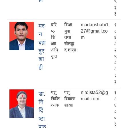
५
३
३
वरि
शिक्षा
madanshahi1
९
मद
ष्ठ
युवा
27@gmail.co
८
न
शि
तथा
m
६
बहा
क्षाा
खेलकु
८
दुर
अधि
द शाखा
२
कृत
५
शा
८
ही
८
३
३
पशु
पशु
nirdista52@g
९
डा.
चिकि
विकास
mail.com
८
नि
त्सक
शाखा
६
र्दि
८
ष्टा
०
३
पाठ