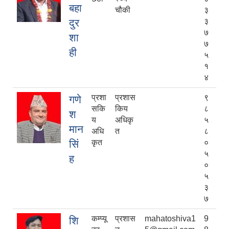
बहा
चौकी
३
दुर
३
७
शा
७
ही
५
१
४
प्रशा
प्रशास
९
गणे
सकि
किय
८
श
य
अधिकृ
५
मान
अधि
त
८
सिं
कृत
०
५
ह
०
५
३
७
कम्प्यू
प्रशास
mahatoshiva1
9
शि