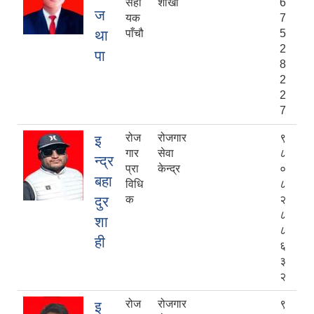
सहा
शाखा
6
ज
यक
7
था
पाँचौ
5
2
पा
8
2
2
7
रोज
रोजगार
९
इ
गार
सेवा
८
न्द्र
प्रा
केन्द्र
०
बहा
विधि
८
दुर
क
२
८
शा
८
ही
६
३
२
रोज
रोजगार
९
इ