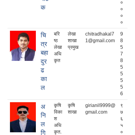
०
क
०
०
०
बरि
लेखा
chitradhakal7
9
चि
ष्ठ
शाखा
1@gmail.com
8
त्र
लेखा
प्रमुख
5
बहा
अधि
7
दुर
कृत
8
5
ढ
5
का
5
ल
5
6
कृषि
कृषि
girianil9999@
९
अ
विका
शाखा
gmail.com
७
नि
श
६
ल
अधि
५
गि
कृत.
०