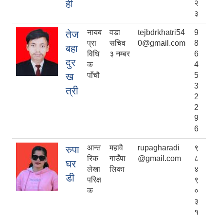
ही
२
३
नायब
वडा
tejbdrkhatri54
9
तेज
प्रा
सचिव
0@gmail.com
8
बहा
विधि
३ न‌‌म्बर
6
दुर
क
4
ख
पाँचौ
5
3
त्री
2
2
9
6
आन्त
महावै
rupagharadi
९
रुपा
रिक
गाउँपा
@gmail.com
८
घर
लेखा
लिका
४
डी
परिक्ष
९
क
०
३
१