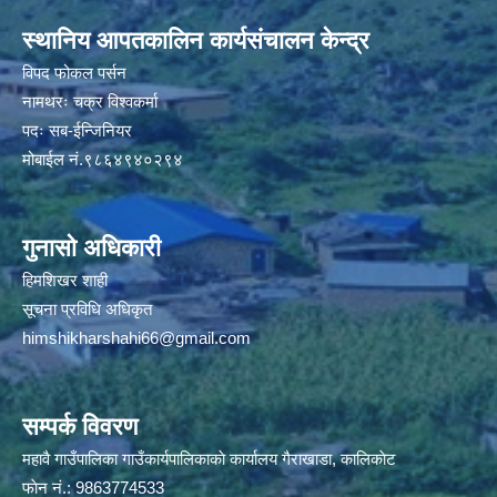
स्थानिय आपतकालिन कार्यसंचालन केन्द्र
विपद फोकल पर्सन
नामथरः चक्र विश्वकर्मा
पदः सब-ईन्जिनियर
मोबाईल नं.९८६४९४०२९४
गुनासो अधिकारी
हिमशिखर शाही
सूचना प्रविधि अधिकृत
himshikharshahi66@gmail.com
सम्पर्क विवरण
महावै गाउँपालिका गाउँकार्यपालिकाकाे कार्यालय गैराखाडा, कालिकाेट
फाेन नं.: 9863774533