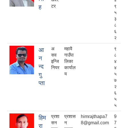
ह
टर
९
५
३
८
६
२
अ
महावै
९
आ
सव
गाउँपा
८
न
इन्जि
लिका
४
न्द
नियर
कार्याल
४
गु
य
५
७
प्ता
२
६
५
५
प्रशा
प्रशास
himrajthapa7
9
हिम
सन
न
8@gmail.com
7
रा