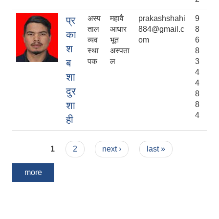
अस्प
महावै
prakashshahi
9
प्र
ताल
आधार
884@gmail.c
8
का
व्यव
भूत
om
6
श
स्था
अस्पता
8
ब
पक
ल
3
4
शा
4
दुर
8
शा
8
4
ही
Pages
1
2
next ›
last »
more