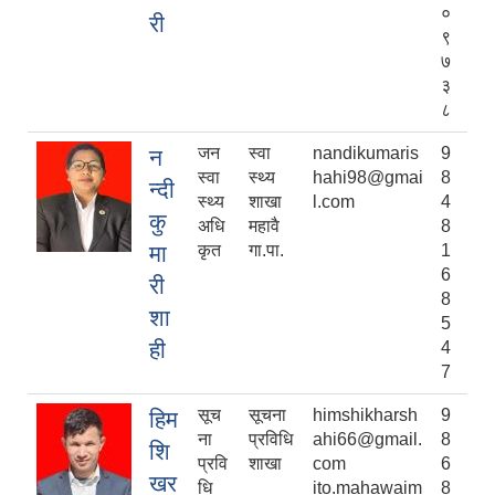
०
री
९
७
३
८
जन
स्वा
nandikumaris
9
न
स्वा
स्थ्य
hahi98@gmai
8
न्दी
स्थ्य
शाखा
l.com
4
कु
अधि
महावै
8
मा
कृत
गा.पा.
1
6
री
8
शा
5
ही
4
7
सूच
सूचना
himshikharsh
9
हिम
ना
प्रविधि
ahi66@gmail.
8
शि
प्रवि
शाखा
com
6
खर
धि
ito.mahawaim
8