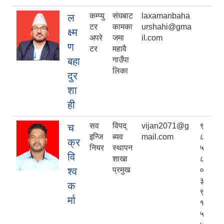
कम्प्यु
संघबाट
laxamanbaha
ल
टर
कामका
urshahi@gma
क्ष्म
अपरे
जमा
il.com
ण
टर
महावै
बहा
गाउँपा
लिका
दुर
शा
ही
सव
विपद्
vijan2071@g
९
च
इन्जि
ब्यव
mail.com
८
क्र
नियर
स्थापन
५
वि
शाखा
८
श्व
प्रमुख
०
३
क
९
र्मा
१
५