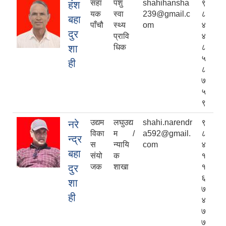
सहा
पशु
shahihansha
९
हंश
यक
स्वा
239@gmail.c
८
बहा
पाँचौ
स्थ्य
om
४
दुर
प्रावि
४
शा
धिक
८
५
ही
८
७
५
९
उद्यम
लघुउद्य
shahi.narendr
९
नरे
विका
म /
a592@gmail.
८
न्द्र
स
न्यायि
com
४
बहा
संयो
क
१
दुर
जक
शाखा
१
६
शा
७
ही
४
७
७