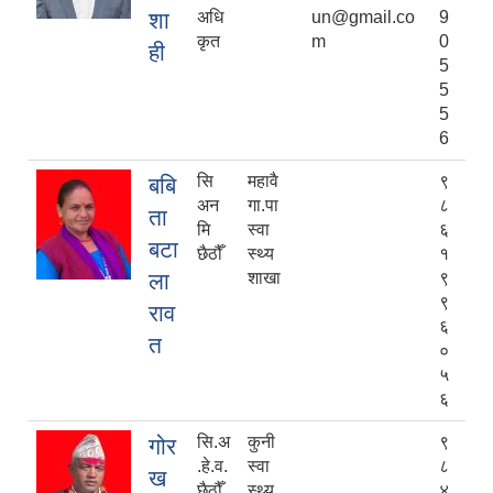
शा
अधि
un@gmail.co
9
कृत
m
0
ही
5
5
5
6
सि
महावै
९
बबि
अन
गा.पा
८
ता
मि
स्वा
६
बटा
छैठौँ
स्थ्य
१
ला
शाखा
९
९
राव
६
त
०
५
६
सि.अ
कुनी
९
गोर
.हे.व.
स्वा
८
ख
छैठौँ
स्थ्य
४