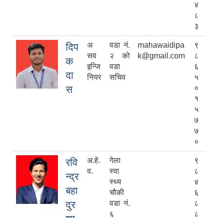
४
८
३
अ
वडा नं.
mahawaidipa
९
दिप
सव
२ को
k@gmail.com
८
क
इन्जि
वडा
६
दा
नियर
सचिव
५
स
०
१
५
७
७
०
अ.हे.
गेला
९
रवि
व.
स्वा
८
न्द्र
स्थ्य
४
बहा
चौकी
६
दुर
वडा नं.
८
६
८