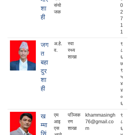
संयो
0
शा
जक
2
ही
7
1
1
अ.हे.
स्वा
९
जग
व.
स्थ्य
८
त
शाखा
६
बहा
७
दुर
९
५
शा
४
ही
४
०
६
एम
पञ्जिक
khammasingh
९
ख
आइ
रण
76@gmail.co
८
म्मा
एस
शाखा
m
६
सिं
अपरे
४