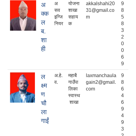
अ
योजना
akkalshahi20
9
अ
सव
शाखा
31@gmail.co
8
क्क
इन्जि
सहाय
m
5
ल
नियर
क
8
ब.
3
2
शा
0
ही
0
6
9
अ.हे.
महाबै
laxmanchaula
9
ल
व.
गाउँपा
gain2@gmail.
8
क्ष्म
लिका
com
6
ण
स्वास्थ
4
चौ
शाखा
6
9
ला
4
गाईं
9
3
2