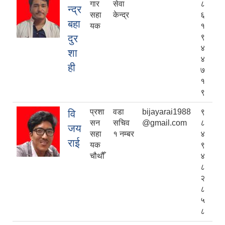
गार
सेवा
८
न्द्र
सहा
केन्द्र
६
बहा
यक
१
दुर
९
४
शा
४
ही
७
१
९
प्रशा
वडा
bijayarai1988
९
वि
सन
सचिव
@gmail.com
८
जय
सहा
१ न‌‌म्बर
४
राई
यक
९
चौथौँ
४
८
२
८
५
८