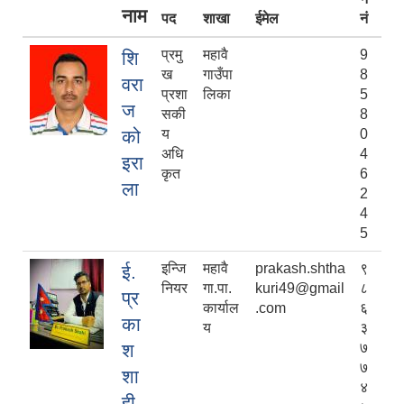
नाम
पद
शाखा
ईमेल
नं
प्रमु
महावै
9
शि
ख
गाउँपा
8
वरा
प्रशा
लिका
5
ज
सकी
8
को
य
0
अधि
4
इरा
कृत
6
ला
2
4
5
इन्जि
महावै
prakash.shtha
९
ई.
नियर
गा.पा.
kuri49@gmail
८
प्र
कार्याल
.com
६
का
य
३
श
७
७
शा
४
ही