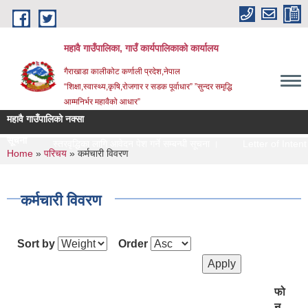
Skip to main content
महावै गाउँपालिका, गाउँ कार्यपालिकाको कार्यालय
गैराखाडा कालीकोट कर्णाली प्रदेश,नेपाल
“शिक्षा,स्वास्थ्य,कृषि,रोजगार र सडक पूर्वाधार” ”सुन्दर समृद्धि
आम्मनिर्भर महावैको आधार”
महावै गाउँपालिको नक्सा
सूचना
स्तरवृद्धिका लागि आवेदन पेश गर्ने सम्बन्धी सूचना ।
Letter of Intent (LOI)
You are here
Home
»
परिचय
» कर्मचारी विवरण
कर्मचारी विवरण
Sort by
Order
फो
न