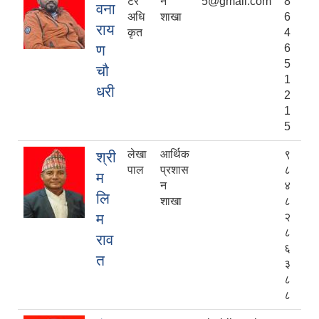
टर
न
5@gmail.com
8
वना
अधि
शाखा
6
राय
कृत
4
ण
6
5
चौ
1
धरी
2
1
5
लेखा
आर्थिक
९
श्री
पाल
प्रशास
८
म
न
४
लि
शाखा
८
म
२
८
राव
६
त
३
८
८