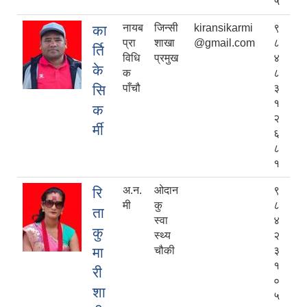
५
नायब
जिन्सी
kiransikarmi
९
का
प्रा
शाखा
@gmail.com
८
र्ति
विधि
प्रमुख
४
के
क
८
सि
पाँचौ
३
१
क
२
र्मी
६
८
१
अ.न.
ओदान
९
रि
मी
कु
८
ता
स्वा
४
कु
स्थ्य
२
मा
चौकी
३
१
री
०
शा
५